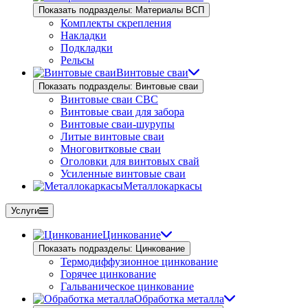
Показать подразделы: Материалы ВСП
Комплекты скрепления
Накладки
Подкладки
Рельсы
Винтовые сваи
Показать подразделы: Винтовые сваи
Винтовые сваи СВС
Винтовые сваи для забора
Винтовые сваи-шурупы
Литые винтовые сваи
Многовитковые сваи
Оголовки для винтовых свай
Усиленные винтовые сваи
Металлокаркасы
Услуги
Цинкование
Показать подразделы: Цинкование
Термодиффузионное цинкование
Горячее цинкование
Гальваническое цинкование
Обработка металла