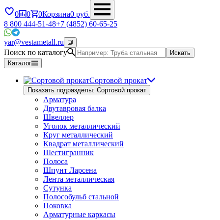
0
0
0
Корзина
0
руб.
8 800 444-51-48
+7 (4852) 60-65-25
yar@vestametall.ru
Поиск по каталогу
Искать
Каталог
Сортовой прокат
Показать подразделы: Сортовой прокат
Арматура
Двутавровая балка
Швеллер
Уголок металлический
Круг металлический
Квадрат металлический
Шестигранник
Полоса
Шпунт Ларсена
Лента металлическая
Сутунка
Полособульб стальной
Поковка
Арматурные каркасы