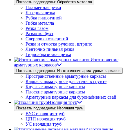
Показать подразделы: Обработка металла
Плазменная резка
Лазерная резка
Рубка гильотиной
Гибка металла
Резка газом
Размотка бухт
Сверловка отверстий
Резка и отмотка рулонов, штрипс
Ленточно-пильная резка
Гидроабразивная резка
Изготовление
арматурных каркасов
Показать подразделы: Изготовление арматурных каркасов
Пространственные арматурные каркасы
Каркасы арматурные для стены в грунте
Круглые арматурные каркасы
Плоские арматурные каркасы
Арматурные каркасы для буронабивных свай
Изоляция труб
Показать подразделы: Изоляция труб
ВУС изоляция труб
ЦПП изоляция труб
УС изоляция труб
Изготовление