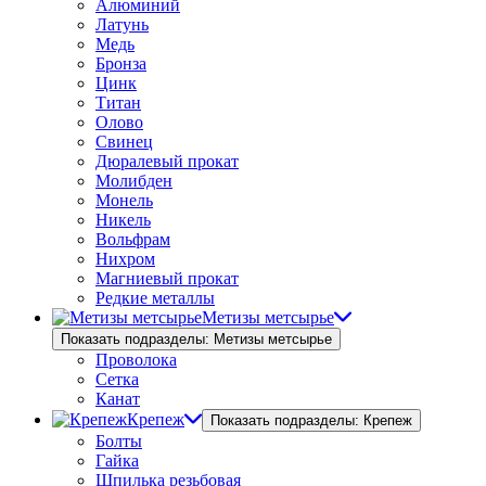
Алюминий
Латунь
Медь
Бронза
Цинк
Титан
Олово
Свинец
Дюралевый прокат
Молибден
Монель
Никель
Вольфрам
Нихром
Магниевый прокат
Редкие металлы
Метизы метсырье
Показать подразделы: Метизы метсырье
Проволока
Сетка
Канат
Крепеж
Показать подразделы: Крепеж
Болты
Гайка
Шпилька резьбовая