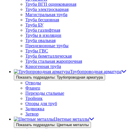
Труба ВГП оцинкованная
Труба электросварная
Магистральная труба
Труба бесшовная
Труба БУ
Труба газлифтная
Трубы в изоляции
Труба овальная
Прецизионные трубы
Трубы ГВС
Труба биметаллическая
Труба стальная жаропрочная
Криогенная труба
Трубопроводная арматура
Показать подразделы: Трубопроводная арматура
Отводы
Фланец
Переходы стальные
Тройник
Опоры для труб
Задвижка
Затвор
Цветные металлы
Показать подразделы: Цветные металлы