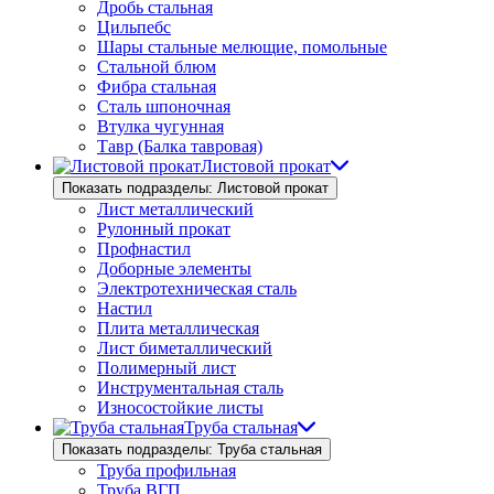
Дробь стальная
Цильпебс
Шары стальные мелющие, помольные
Стальной блюм
Фибра стальная
Сталь шпоночная
Втулка чугунная
Тавр (Балка тавровая)
Листовой прокат
Показать подразделы: Листовой прокат
Лист металлический
Рулонный прокат
Профнастил
Доборные элементы
Электротехническая сталь
Настил
Плита металлическая
Лист биметаллический
Полимерный лист
Инструментальная сталь
Износостойкие листы
Труба стальная
Показать подразделы: Труба стальная
Труба профильная
Труба ВГП