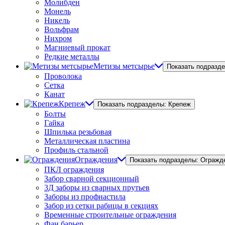
Молибден
Монель
Никель
Вольфрам
Нихром
Магниевый прокат
Редкие металлы
Метизы метсырье
Показать подразд
Проволока
Сетка
Канат
Крепеж
Показать подразделы: Крепеж
Болты
Гайка
Шпилька резьбовая
Металлическая пластина
Профиль стальной
Ограждения
Показать подразделы: Огражд
ПКЛ ограждения
Забор сварной секционный
3Д заборы из сварных прутьев
Заборы из профнастила
Забор из сетки рабицы в секциях
Временные строительные ограждения
Фан барьер