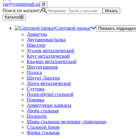
yar@vestametall.ru
Поиск по каталогу
Искать
Каталог
Сортовой прокат
Показать подраздел
Арматура
Двутавровая балка
Швеллер
Уголок металлический
Круг металлический
Квадрат металлический
Шестигранник
Полоса
Шпунт Ларсена
Лента металлическая
Сутунка
Полособульб стальной
Поковка
Арматурные каркасы
Дробь стальная
Цильпебс
Шары стальные мелющие, помольные
Стальной блюм
Фибра стальная