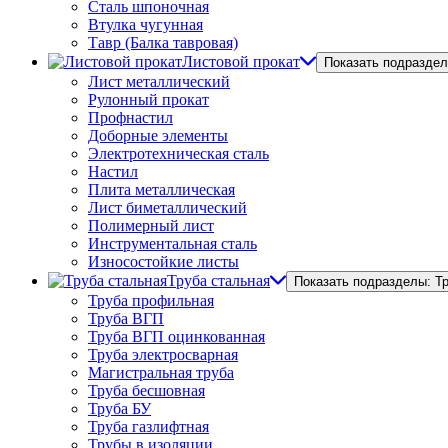
Сталь шпоночная
Втулка чугунная
Тавр (Балка тавровая)
Листовой прокат
Показать подраздел
Лист металлический
Рулонный прокат
Профнастил
Доборные элементы
Электротехническая сталь
Настил
Плита металлическая
Лист биметаллический
Полимерный лист
Инструментальная сталь
Износостойкие листы
Труба стальная
Показать подразделы: Т
Труба профильная
Труба ВГП
Труба ВГП оцинкованная
Труба электросварная
Магистральная труба
Труба бесшовная
Труба БУ
Труба газлифтная
Трубы в изоляции