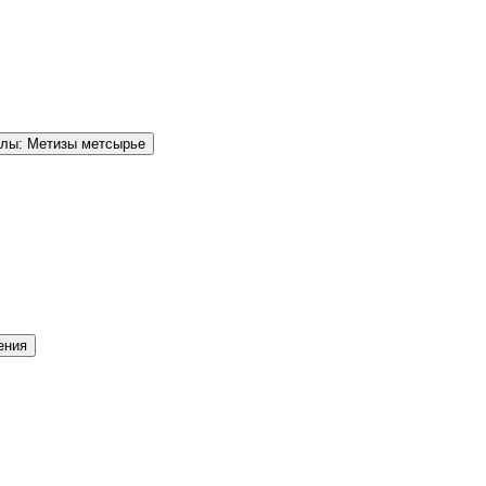
елы: Метизы метсырье
ения