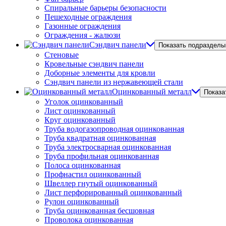
Спиральные барьеры безопасности
Пешеходные ограждения
Газонные ограждения
Ограждения - жалюзи
Сэндвич панели
Показать подразделы
Стеновые
Кровельные сэндвич панели
Доборные элементы для кровли
Сэндвич панели из нержавеющей стали
Оцинкованный металл
Показа
Уголок оцинкованный
Лист оцинкованный
Круг оцинкованный
Труба водогазопроводная оцинкованная
Труба квадратная оцинкованная
Труба электросварная оцинкованная
Труба профильная оцинкованная
Полоса оцинкованная
Профнастил оцинкованный
Швеллер гнутый оцинкованный
Лист перфорированный оцинкованный
Рулон оцинкованный
Труба оцинкованная бесшовная
Проволока оцинкованная