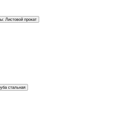
ы: Листовой прокат
руба стальная