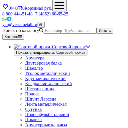
0
0
0
Корзина
0
руб.
8 800 444-51-48
+7 (4852) 60-65-25
yar@vestametall.ru
Поиск по каталогу
Искать
Каталог
Сортовой прокат
Показать подразделы: Сортовой прокат
Арматура
Двутавровая балка
Швеллер
Уголок металлический
Круг металлический
Квадрат металлический
Шестигранник
Полоса
Шпунт Ларсена
Лента металлическая
Сутунка
Полособульб стальной
Поковка
Арматурные каркасы