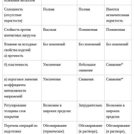
основным металлом
Сплошность
Полная
Полная
Имеется
(отсутствие
незначительная
пористости)
пористость
Стойкость против
Высокая
Пониженная
Пониженная
контактных нагрузок
Влияние на исходные
Без изменений
Без изменений
Без изменений
свойства изделий:
а) прочность
б) пластичность
Увеличение
Небольшое
Снижение*
снижение
в) пороговое значение
Увеличение
Снижение
Снижение*
коэффициента
интенсивности
напряжений
Регулирование
Возможно в
Затруднительно
Возможно в
толщины слоя
широких пределах
широких
покрытия
пределах
Перечень операций по
Обезжиривание
Обезжиривание
Обезжиривание
подготовке
(термическое)
(в растворе),
(в растворе),