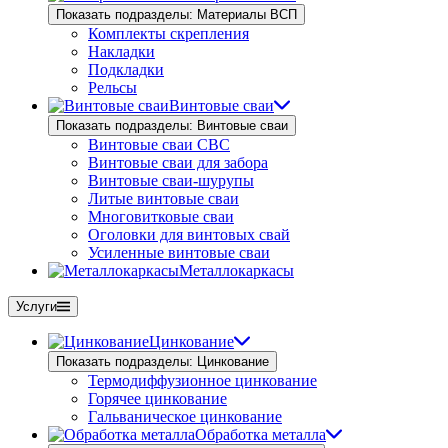
Показать подразделы: Материалы ВСП
Комплекты скрепления
Накладки
Подкладки
Рельсы
Винтовые сваи
Показать подразделы: Винтовые сваи
Винтовые сваи СВС
Винтовые сваи для забора
Винтовые сваи-шурупы
Литые винтовые сваи
Многовитковые сваи
Оголовки для винтовых свай
Усиленные винтовые сваи
Металлокаркасы
Услуги
Цинкование
Показать подразделы: Цинкование
Термодиффузионное цинкование
Горячее цинкование
Гальваническое цинкование
Обработка металла