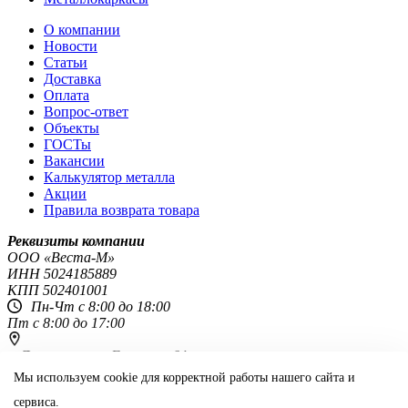
О компании
Новости
Статьи
Доставка
Оплата
Вопрос-ответ
Объекты
ГОСТы
Вакансии
Калькулятор металла
Акции
Правила возврата товара
Реквизиты компании
OOO «Веста-М»
ИНН
5024185889
КПП
502401001
Пн-Чт с 8:00 до 18:00
Пт с 8:00 до 17:00
г. Ярославль,
ул. Гагарина 64г
8 800 444-51-48
+7 (4852) 60-65-25
Мы используем cookie для корректной работы нашего сайта и
сервиса.
yar@vestametall.ru