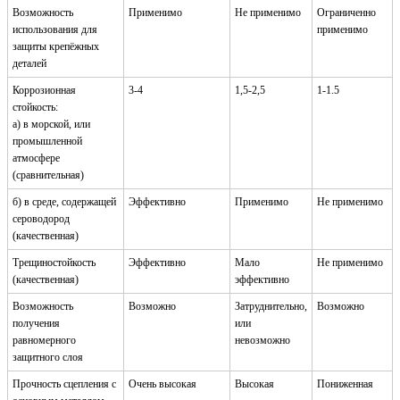
Возможность
Применимо
Не применимо
Ограниченно
использования для
применимо
защиты крепёжных
деталей
Коррозионная
3-4
1,5-2,5
1-1.5
стойкость:
а) в морской, или
промышленной
атмосфере
(сравнительная)
б) в среде, содержащей
Эффективно
Применимо
Не применимо
сероводород
(качественная)
Трещиностойкость
Эффективно
Мало
Не применимо
(качественная)
эффективно
Возможность
Возможно
Затруднительно,
Возможно
получения
или
равномерного
невозможно
защитного слоя
Прочность сцепления с
Очень высокая
Высокая
Пониженная