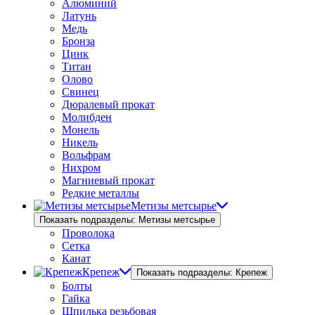
Алюминий
Латунь
Медь
Бронза
Цинк
Титан
Олово
Свинец
Дюралевый прокат
Молибден
Монель
Никель
Вольфрам
Нихром
Магниевый прокат
Редкие металлы
Метизы метсырье
Показать подразделы: Метизы метсырье
Проволока
Сетка
Канат
Крепеж
Показать подразделы: Крепеж
Болты
Гайка
Шпилька резьбовая