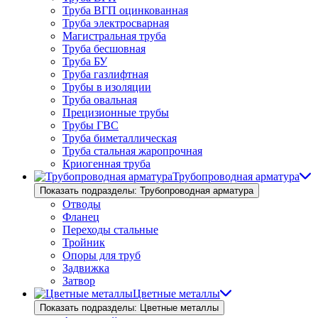
Труба ВГП оцинкованная
Труба электросварная
Магистральная труба
Труба бесшовная
Труба БУ
Труба газлифтная
Трубы в изоляции
Труба овальная
Прецизионные трубы
Трубы ГВС
Труба биметаллическая
Труба стальная жаропрочная
Криогенная труба
Трубопроводная арматура
Показать подразделы: Трубопроводная арматура
Отводы
Фланец
Переходы стальные
Тройник
Опоры для труб
Задвижка
Затвор
Цветные металлы
Показать подразделы: Цветные металлы