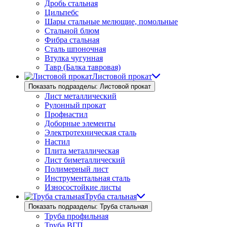
Дробь стальная
Цильпебс
Шары стальные мелющие, помольные
Стальной блюм
Фибра стальная
Сталь шпоночная
Втулка чугунная
Тавр (Балка тавровая)
Листовой прокат
Показать подразделы: Листовой прокат
Лист металлический
Рулонный прокат
Профнастил
Доборные элементы
Электротехническая сталь
Настил
Плита металлическая
Лист биметаллический
Полимерный лист
Инструментальная сталь
Износостойкие листы
Труба стальная
Показать подразделы: Труба стальная
Труба профильная
Труба ВГП