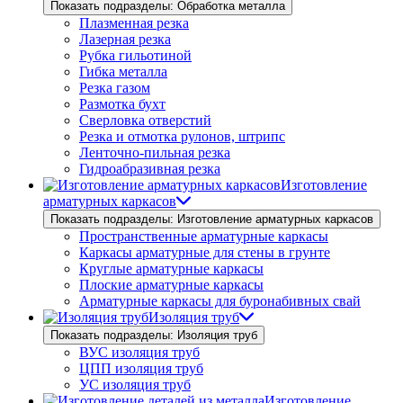
Показать подразделы: Обработка металла
Плазменная резка
Лазерная резка
Рубка гильотиной
Гибка металла
Резка газом
Размотка бухт
Сверловка отверстий
Резка и отмотка рулонов, штрипс
Ленточно-пильная резка
Гидроабразивная резка
Изготовление
арматурных каркасов
Показать подразделы: Изготовление арматурных каркасов
Пространственные арматурные каркасы
Каркасы арматурные для стены в грунте
Круглые арматурные каркасы
Плоские арматурные каркасы
Арматурные каркасы для буронабивных свай
Изоляция труб
Показать подразделы: Изоляция труб
ВУС изоляция труб
ЦПП изоляция труб
УС изоляция труб
Изготовление