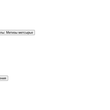
елы: Метизы метсырье
ения