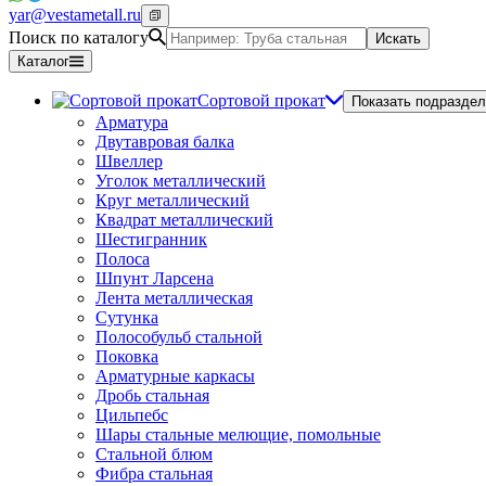
yar@vestametall.ru
Поиск по каталогу
Искать
Каталог
Сортовой прокат
Показать подраздел
Арматура
Двутавровая балка
Швеллер
Уголок металлический
Круг металлический
Квадрат металлический
Шестигранник
Полоса
Шпунт Ларсена
Лента металлическая
Сутунка
Полособульб стальной
Поковка
Арматурные каркасы
Дробь стальная
Цильпебс
Шары стальные мелющие, помольные
Стальной блюм
Фибра стальная