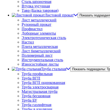
Сталь шпоночная
Втулка чугунная
Тавр (Балка тавровая)
Листовой прокат
Показать подраздел
Лист металлический
Рулонный прокат
Профнастил
Доборные элементы
Электротехническая сталь
Настил
Плита металлическая
Лист биметаллический
Полимерный лист
Инструментальная сталь
Износостойкие листы
Труба стальная
Показать подразделы: Т
Труба профильная
Труба ВГП
Труба ВГП оцинкованная
Труба электросварная
Магистральная труба
Труба бесшовная
Труба БУ
Труба газлифтная
Трубы в изоляции