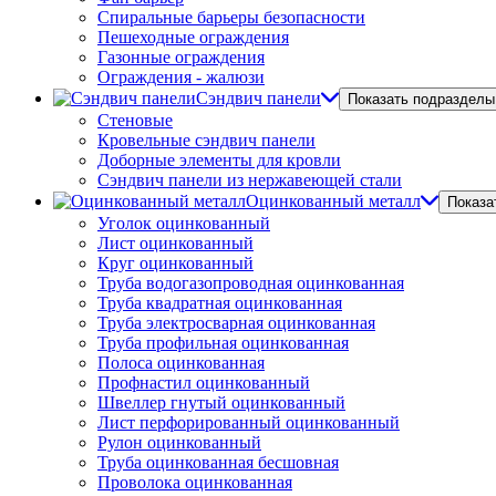
Спиральные барьеры безопасности
Пешеходные ограждения
Газонные ограждения
Ограждения - жалюзи
Сэндвич панели
Показать подразделы
Стеновые
Кровельные сэндвич панели
Доборные элементы для кровли
Сэндвич панели из нержавеющей стали
Оцинкованный металл
Показа
Уголок оцинкованный
Лист оцинкованный
Круг оцинкованный
Труба водогазопроводная оцинкованная
Труба квадратная оцинкованная
Труба электросварная оцинкованная
Труба профильная оцинкованная
Полоса оцинкованная
Профнастил оцинкованный
Швеллер гнутый оцинкованный
Лист перфорированный оцинкованный
Рулон оцинкованный
Труба оцинкованная бесшовная
Проволока оцинкованная