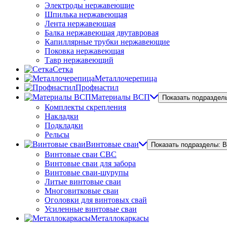
Электроды нержавеющие
Шпилька нержавеющая
Лента нержавеющая
Балка нержавеющая двутавровая
Капиллярные трубки нержавеющие
Поковка нержавеющая
Тавр нержавеющий
Сетка
Металлочерепица
Профнастил
Материалы ВСП
Показать подраздел
Комплекты скрепления
Накладки
Подкладки
Рельсы
Винтовые сваи
Показать подразделы: 
Винтовые сваи СВС
Винтовые сваи для забора
Винтовые сваи-шурупы
Литые винтовые сваи
Многовитковые сваи
Оголовки для винтовых свай
Усиленные винтовые сваи
Металлокаркасы