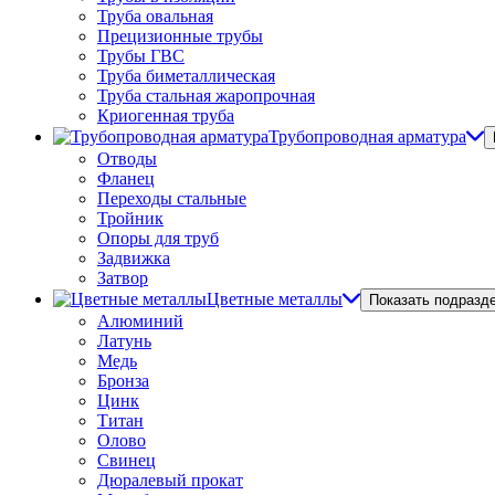
Труба овальная
Прецизионные трубы
Трубы ГВС
Труба биметаллическая
Труба стальная жаропрочная
Криогенная труба
Трубопроводная арматура
Отводы
Фланец
Переходы стальные
Тройник
Опоры для труб
Задвижка
Затвор
Цветные металлы
Показать подразд
Алюминий
Латунь
Медь
Бронза
Цинк
Титан
Олово
Свинец
Дюралевый прокат