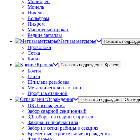
Молибден
Монель
Никель
Вольфрам
Нихром
Магниевый прокат
Редкие металлы
Метизы метсырье
Показать подразд
Проволока
Сетка
Канат
Крепеж
Показать подразделы: Крепеж
Болты
Гайка
Шпилька резьбовая
Металлическая пластина
Профиль стальной
Ограждения
Показать подразделы: Огражд
ПКЛ ограждения
Забор сварной секционный
3Д заборы из сварных прутьев
Заборы из профнастила
Забор из сетки рабицы в секциях
Временные строительные ограждения
Фан барьер