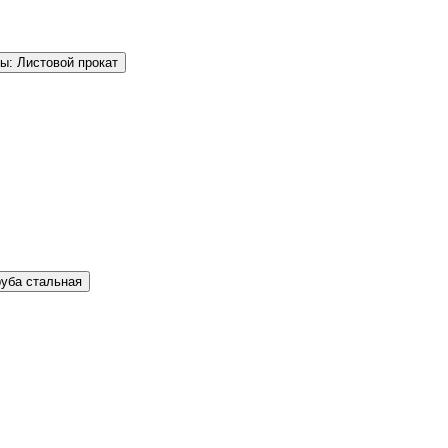
ы: Листовой прокат
руба стальная