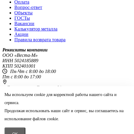
Оплата
Вопрос-ответ
Объекты
ГОСТы
Вакансии
Калькулятор металла
Акции
Правила возврата товара
Реквизиты компании
OOO «Веста-М»
ИНН
5024185889
КПП
502401001
Пн-Чт с 8:00 до 18:00
Пт с 8:00 до 17:00
г. Ярославль,
ул. Гагарина 64г
8 800 444-51-48
+7 (4852) 60-65-25
Мы используем cookie для корректной работы нашего сайта и
сервиса.
yar@vestametall.ru
Продолжая использовать наши сайт и сервис, вы соглашаетесь на
Поделиться:
использование файлов cookie.
Информация на сайте не является публичной офертой
📞