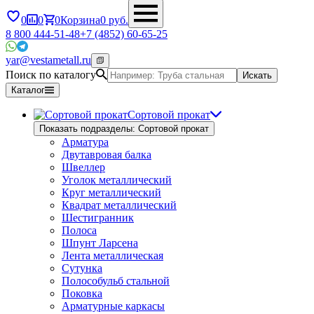
0
0
0
Корзина
0
руб.
8 800 444-51-48
+7 (4852) 60-65-25
yar@vestametall.ru
Поиск по каталогу
Искать
Каталог
Сортовой прокат
Показать подразделы: Сортовой прокат
Арматура
Двутавровая балка
Швеллер
Уголок металлический
Круг металлический
Квадрат металлический
Шестигранник
Полоса
Шпунт Ларсена
Лента металлическая
Сутунка
Полособульб стальной
Поковка
Арматурные каркасы