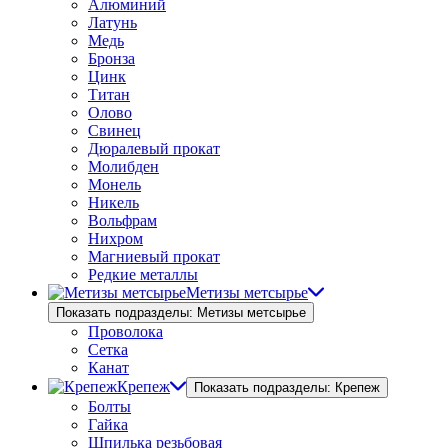
Алюминий
Латунь
Медь
Бронза
Цинк
Титан
Олово
Свинец
Дюралевый прокат
Молибден
Монель
Никель
Вольфрам
Нихром
Магниевый прокат
Редкие металлы
Метизы метсырье
Показать подразделы: Метизы метсырье
Проволока
Сетка
Канат
Крепеж
Показать подразделы: Крепеж
Болты
Гайка
Шпилька резьбовая