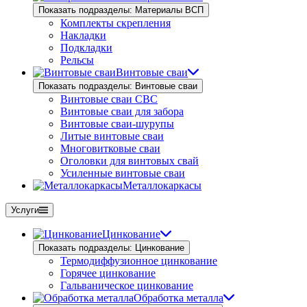
Показать подразделы: Материалы ВСП
Комплекты скрепления
Накладки
Подкладки
Рельсы
Винтовые сваи
Показать подразделы: Винтовые сваи
Винтовые сваи СВС
Винтовые сваи для забора
Винтовые сваи-шурупы
Литые винтовые сваи
Многовитковые сваи
Оголовки для винтовых свай
Усиленные винтовые сваи
Металлокаркасы
Услуги
Цинкование
Показать подразделы: Цинкование
Термодиффузионное цинкование
Горячее цинкование
Гальваническое цинкование
Обработка металла