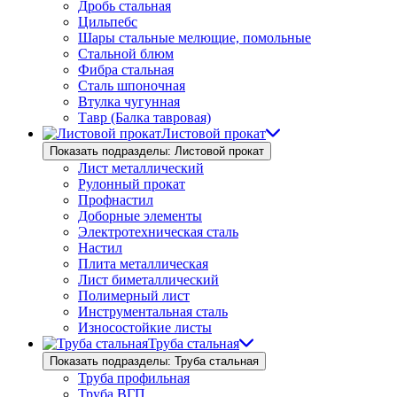
Дробь стальная
Цильпебс
Шары стальные мелющие, помольные
Стальной блюм
Фибра стальная
Сталь шпоночная
Втулка чугунная
Тавр (Балка тавровая)
Листовой прокат
Показать подразделы: Листовой прокат
Лист металлический
Рулонный прокат
Профнастил
Доборные элементы
Электротехническая сталь
Настил
Плита металлическая
Лист биметаллический
Полимерный лист
Инструментальная сталь
Износостойкие листы
Труба стальная
Показать подразделы: Труба стальная
Труба профильная
Труба ВГП