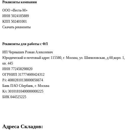
Реквизиты компании
OOO «Веста-М»
ИНН 5024185889
КПП 502401001
Скачать реквизиты
Реквизиты для работы с ФЛ
ИП Чернышев Роман Алексеевич
Юридический и почтовый адрес 115580, г. Москва, ул. Шипиловская, д.60,корп. 1,
кв. 445
ИНН 772458298820
ОГРНИП 317774600424312
Р/с 40802810138000056674
Банк ПАО Сбербанк, г. Москва
К/с 30101810400000000225
БИК 044525225
Адреса Складов: