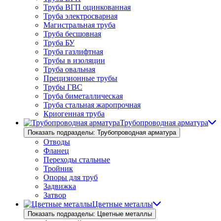
Труба ВГП оцинкованная
Труба электросварная
Магистральная труба
Труба бесшовная
Труба БУ
Труба газлифтная
Трубы в изоляции
Труба овальная
Прецизионные трубы
Трубы ГВС
Труба биметаллическая
Труба стальная жаропрочная
Криогенная труба
Трубопроводная арматура
Показать подразделы: Трубопроводная арматура
Отводы
Фланец
Переходы стальные
Тройник
Опоры для труб
Задвижка
Затвор
Цветные металлы
Показать подразделы: Цветные металлы