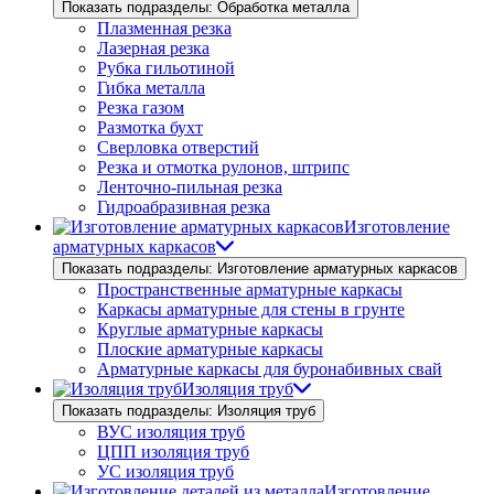
Показать подразделы: Обработка металла
Плазменная резка
Лазерная резка
Рубка гильотиной
Гибка металла
Резка газом
Размотка бухт
Сверловка отверстий
Резка и отмотка рулонов, штрипс
Ленточно-пильная резка
Гидроабразивная резка
Изготовление
арматурных каркасов
Показать подразделы: Изготовление арматурных каркасов
Пространственные арматурные каркасы
Каркасы арматурные для стены в грунте
Круглые арматурные каркасы
Плоские арматурные каркасы
Арматурные каркасы для буронабивных свай
Изоляция труб
Показать подразделы: Изоляция труб
ВУС изоляция труб
ЦПП изоляция труб
УС изоляция труб
Изготовление