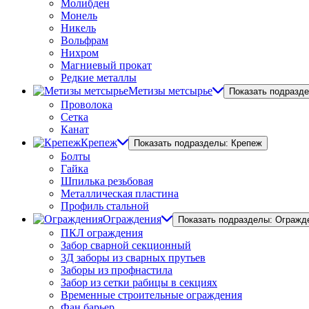
Молибден
Монель
Никель
Вольфрам
Нихром
Магниевый прокат
Редкие металлы
Метизы метсырье
Показать подразд
Проволока
Сетка
Канат
Крепеж
Показать подразделы: Крепеж
Болты
Гайка
Шпилька резьбовая
Металлическая пластина
Профиль стальной
Ограждения
Показать подразделы: Огражд
ПКЛ ограждения
Забор сварной секционный
3Д заборы из сварных прутьев
Заборы из профнастила
Забор из сетки рабицы в секциях
Временные строительные ограждения
Фан барьер