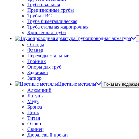
Труба овальная
Прецизионные трубы
Трубы ГВС
Труба биметаллическая
Труба стальная жаропрочная
Криогенная труба
Трубопроводная арматура
Отводы
Фланец
Переходы стальные
Тройник
Опоры для труб
Задвижка
Затвор
Цветные металлы
Показать подразд
Алюминий
Латунь
Медь
Бронза
Цинк
Титан
Олово
Свинец
Дюралевый прокат