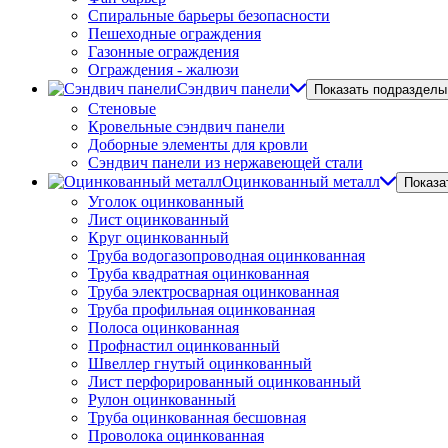
Спиральные барьеры безопасности
Пешеходные ограждения
Газонные ограждения
Ограждения - жалюзи
Сэндвич панели
Показать подразделы
Стеновые
Кровельные сэндвич панели
Доборные элементы для кровли
Сэндвич панели из нержавеющей стали
Оцинкованный металл
Показа
Уголок оцинкованный
Лист оцинкованный
Круг оцинкованный
Труба водогазопроводная оцинкованная
Труба квадратная оцинкованная
Труба электросварная оцинкованная
Труба профильная оцинкованная
Полоса оцинкованная
Профнастил оцинкованный
Швеллер гнутый оцинкованный
Лист перфорированный оцинкованный
Рулон оцинкованный
Труба оцинкованная бесшовная
Проволока оцинкованная