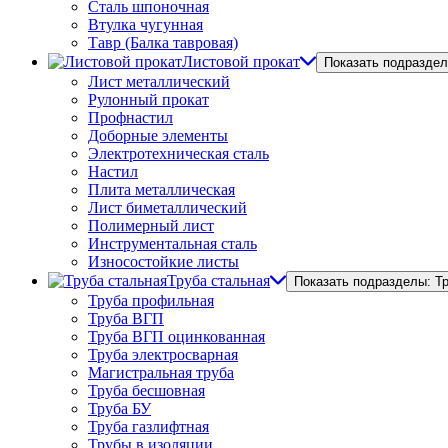
Сталь шпоночная
Втулка чугунная
Тавр (Балка тавровая)
Листовой прокат
Показать подраздел
Лист металлический
Рулонный прокат
Профнастил
Доборные элементы
Электротехническая сталь
Настил
Плита металлическая
Лист биметаллический
Полимерный лист
Инструментальная сталь
Износостойкие листы
Труба стальная
Показать подразделы: Т
Труба профильная
Труба ВГП
Труба ВГП оцинкованная
Труба электросварная
Магистральная труба
Труба бесшовная
Труба БУ
Труба газлифтная
Трубы в изоляции