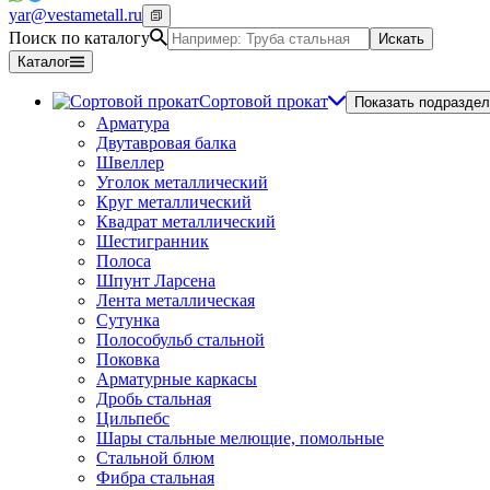
yar@vestametall.ru
Поиск по каталогу
Искать
Каталог
Сортовой прокат
Показать подраздел
Арматура
Двутавровая балка
Швеллер
Уголок металлический
Круг металлический
Квадрат металлический
Шестигранник
Полоса
Шпунт Ларсена
Лента металлическая
Сутунка
Полособульб стальной
Поковка
Арматурные каркасы
Дробь стальная
Цильпебс
Шары стальные мелющие, помольные
Стальной блюм
Фибра стальная