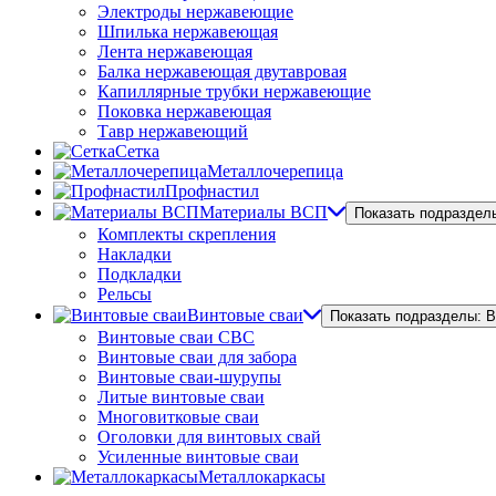
Электроды нержавеющие
Шпилька нержавеющая
Лента нержавеющая
Балка нержавеющая двутавровая
Капиллярные трубки нержавеющие
Поковка нержавеющая
Тавр нержавеющий
Сетка
Металлочерепица
Профнастил
Материалы ВСП
Показать подраздел
Комплекты скрепления
Накладки
Подкладки
Рельсы
Винтовые сваи
Показать подразделы: 
Винтовые сваи СВС
Винтовые сваи для забора
Винтовые сваи-шурупы
Литые винтовые сваи
Многовитковые сваи
Оголовки для винтовых свай
Усиленные винтовые сваи
Металлокаркасы