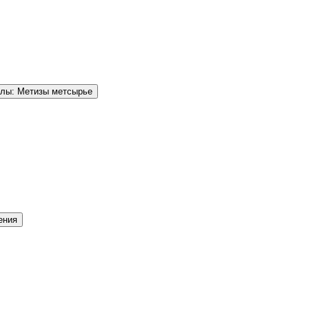
елы: Метизы метсырье
ения