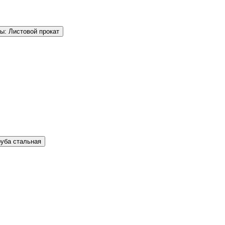
ы: Листовой прокат
руба стальная