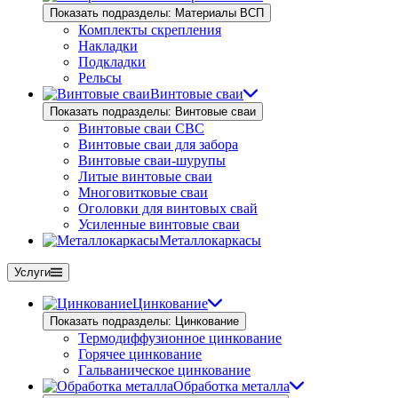
Показать подразделы: Материалы ВСП
Комплекты скрепления
Накладки
Подкладки
Рельсы
Винтовые сваи
Показать подразделы: Винтовые сваи
Винтовые сваи СВС
Винтовые сваи для забора
Винтовые сваи-шурупы
Литые винтовые сваи
Многовитковые сваи
Оголовки для винтовых свай
Усиленные винтовые сваи
Металлокаркасы
Услуги
Цинкование
Показать подразделы: Цинкование
Термодиффузионное цинкование
Горячее цинкование
Гальваническое цинкование
Обработка металла