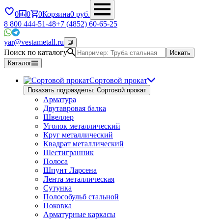
0
0
0
Корзина
0
руб.
8 800 444-51-48
+7 (4852) 60-65-25
yar@vestametall.ru
Поиск по каталогу
Искать
Каталог
Сортовой прокат
Показать подразделы: Сортовой прокат
Арматура
Двутавровая балка
Швеллер
Уголок металлический
Круг металлический
Квадрат металлический
Шестигранник
Полоса
Шпунт Ларсена
Лента металлическая
Сутунка
Полособульб стальной
Поковка
Арматурные каркасы