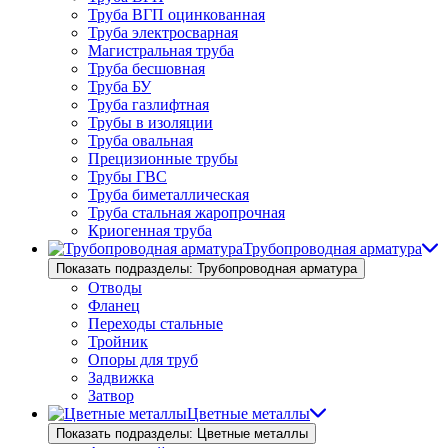
Труба ВГП оцинкованная
Труба электросварная
Магистральная труба
Труба бесшовная
Труба БУ
Труба газлифтная
Трубы в изоляции
Труба овальная
Прецизионные трубы
Трубы ГВС
Труба биметаллическая
Труба стальная жаропрочная
Криогенная труба
Трубопроводная арматура
Показать подразделы: Трубопроводная арматура
Отводы
Фланец
Переходы стальные
Тройник
Опоры для труб
Задвижка
Затвор
Цветные металлы
Показать подразделы: Цветные металлы