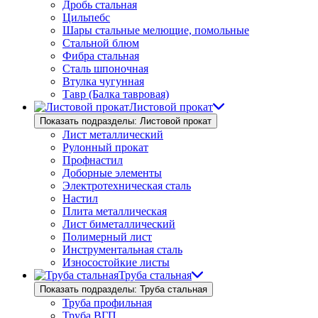
Дробь стальная
Цильпебс
Шары стальные мелющие, помольные
Стальной блюм
Фибра стальная
Сталь шпоночная
Втулка чугунная
Тавр (Балка тавровая)
Листовой прокат
Показать подразделы: Листовой прокат
Лист металлический
Рулонный прокат
Профнастил
Доборные элементы
Электротехническая сталь
Настил
Плита металлическая
Лист биметаллический
Полимерный лист
Инструментальная сталь
Износостойкие листы
Труба стальная
Показать подразделы: Труба стальная
Труба профильная
Труба ВГП