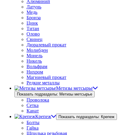
Алюминий
Латунь
Медь
Бронза
Цинк
Титан
Олово
Свинец
Дюралевый прокат
Молибден
Монель
Никель
Вольфрам
Нихром
Магниевый прокат
Редкие металлы
Метизы метсырье
Показать подразделы: Метизы метсырье
Проволока
Сетка
Канат
Крепеж
Показать подразделы: Крепеж
Болты
Гайка
Шпилька резьбовая