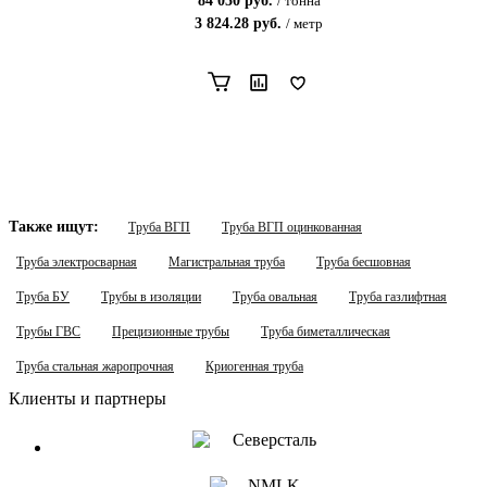
84 050
руб.
/
тонна
3 824.28
руб.
/
метр
Также ищут:
Труба ВГП
Труба ВГП оцинкованная
Труба электросварная
Магистральная труба
Труба бесшовная
Труба БУ
Трубы в изоляции
Труба овальная
Труба газлифтная
Трубы ГВС
Прецизионные трубы
Труба биметаллическая
Труба стальная жаропрочная
Криогенная труба
Клиенты и партнеры