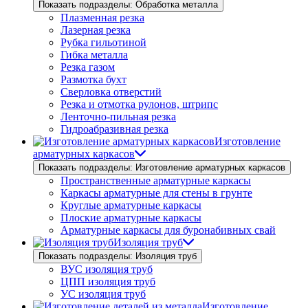
Показать подразделы: Обработка металла
Плазменная резка
Лазерная резка
Рубка гильотиной
Гибка металла
Резка газом
Размотка бухт
Сверловка отверстий
Резка и отмотка рулонов, штрипс
Ленточно-пильная резка
Гидроабразивная резка
Изготовление
арматурных каркасов
Показать подразделы: Изготовление арматурных каркасов
Пространственные арматурные каркасы
Каркасы арматурные для стены в грунте
Круглые арматурные каркасы
Плоские арматурные каркасы
Арматурные каркасы для буронабивных свай
Изоляция труб
Показать подразделы: Изоляция труб
ВУС изоляция труб
ЦПП изоляция труб
УС изоляция труб
Изготовление