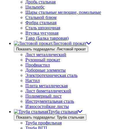
Дробь стальная
Цильпебс
Шары стальные мелющие, помольные
Стальной блюм
Фибра стальная
Сталь шпоночная
Втулка чугунная
Тавр (Балка тавровая)
Листовой прокат
Показать подразделы: Листовой прокат
Лист металлический
Рулонный прокат
Профнастил
Доборные элементы
Электротехническая сталь
Настил
Плита металлическая
Лист биметаллический
Полимерный лист
Инструментальная сталь
Износостойкие листы
Труба стальная
Показать подразделы: Труба стальная
Труба профильная
Труба ВГП