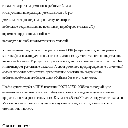
снижают затраты на ремонтные работы в 3 раза;
эксплуатационные расходы уменьшаются в 9 раз;
уменьшаются расходы на прокладку теплотрасс;
небольшое водопоглощение изоляции (гидробарьер меньше 2%);
огромная коррозионная стойкость;
подходят для любых климатических условий.
Установленная под теплоизоляцией система ОДК (оперативного дистанционного
контроля) сигнализирует о повышении влажности в утеплителе или о повреждении
внешней оболочки. В результате прорыв определяется с точностью до 1 метра. Это
минимизирует ремонтные расходы. А своевременное предупреждение о возможной
аварии позволит осуществить превентивные действия по сохранению
работоспособности трубопровода и обойтись без его отключения.
Чтобы купить трубы в ППУ изоляции ГОСТ 30732-2006
по выгодной цене,
ознакомьтесь с нашим прайсом и убедитесь, что эта продукция действительно
продается по дилерской стоимости. Компания «Веста Металл» отгружает со клада в
Москве любое количество данной продукции и продает ее с доставкой как по
столице, так и по РФ.
Статьи по теме: