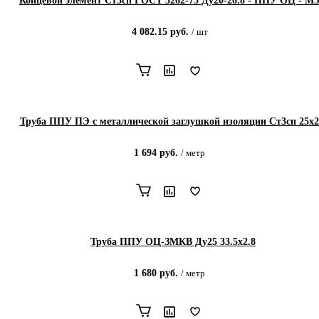
Концевой элемент Ст3сп ГОСТ 3262-75 Ду20-26.8 - ППУ ОЦ - М
4 082.15
руб.
/
шт
Труба ППУ ПЭ с металлической заглушкой изоляции Ст3сп 25x2
1 694
руб.
/
метр
Труба ППУ ОЦ-ЗМКВ Ду25 33.5x2.8
1 680
руб.
/
метр