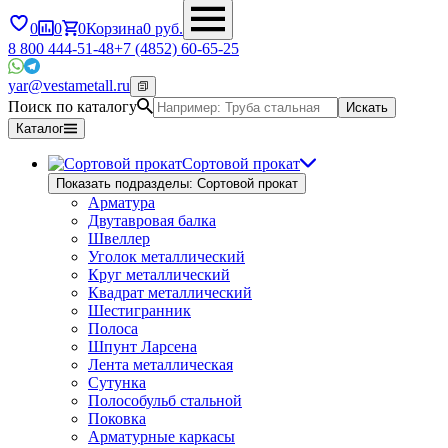
0
0
0
Корзина
0
руб.
8 800 444-51-48
+7 (4852) 60-65-25
yar@vestametall.ru
Поиск по каталогу
Искать
Каталог
Сортовой прокат
Показать подразделы: Сортовой прокат
Арматура
Двутавровая балка
Швеллер
Уголок металлический
Круг металлический
Квадрат металлический
Шестигранник
Полоса
Шпунт Ларсена
Лента металлическая
Сутунка
Полособульб стальной
Поковка
Арматурные каркасы