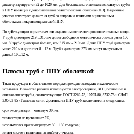
диаметр варьирует от 32 до 1020 мм. Для бесканального монтажа используют трубы
в ППУ изоляции с дополнительной полиэтиленовой оболочке (ПЭ). Надземные
участки теплотрасс делают из труб со спирально навитыми оцинкованным
оболочками, покрывающими слой ППУ.
По действующим нормативам эти изделия имеют неизолированные стальные концы.
У труб диаметром 219…315 мм длина свободного металлического конца равна 150
мм. У труб с диаметром больше, чем 315 мм – 210 мм. Длина ППУ труб диаметром
менее 219 мм достигает 8…12 м. Трубы диаметром 273 мм могут выпускаться
длиной 10…12 м.
Плюсы труб с ППУ оболочкой
Такая продукция в обязательном порядке проходит заводские механические
испытания. В качестве рабочей используются электросварные, ВГП, бесшовные и
оцинкованные трубы, соответствующие ГОСТ 3262-78, 10705-80, 8732-78 и СНиП
3.05.03-85 «Тепловые сети». Достоинства ППУ труб заключаются в следующем:
срок эксплуатации – минимум 30 лет;
теплопотери не превышают 2%;
используются при температурах 80…130 градусов;
имеют систему выявления аварийного участка;