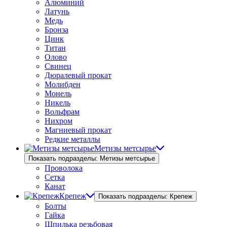
Алюминий
Латунь
Медь
Бронза
Цинк
Титан
Олово
Свинец
Дюралевый прокат
Молибден
Монель
Никель
Вольфрам
Нихром
Магниевый прокат
Редкие металлы
Метизы метсырье
Показать подразделы: Метизы метсырье
Проволока
Сетка
Канат
Крепеж
Показать подразделы: Крепеж
Болты
Гайка
Шпилька резьбовая