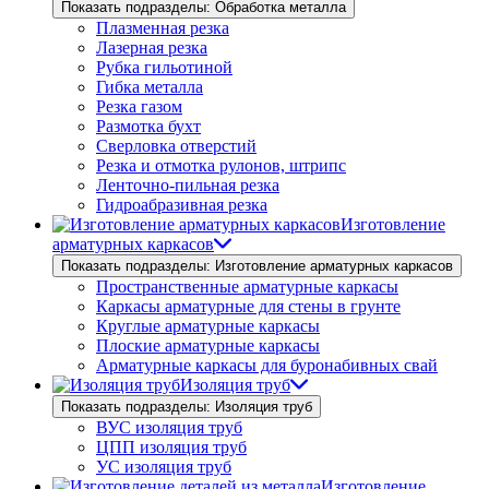
Показать подразделы: Обработка металла
Плазменная резка
Лазерная резка
Рубка гильотиной
Гибка металла
Резка газом
Размотка бухт
Сверловка отверстий
Резка и отмотка рулонов, штрипс
Ленточно-пильная резка
Гидроабразивная резка
Изготовление
арматурных каркасов
Показать подразделы: Изготовление арматурных каркасов
Пространственные арматурные каркасы
Каркасы арматурные для стены в грунте
Круглые арматурные каркасы
Плоские арматурные каркасы
Арматурные каркасы для буронабивных свай
Изоляция труб
Показать подразделы: Изоляция труб
ВУС изоляция труб
ЦПП изоляция труб
УС изоляция труб
Изготовление