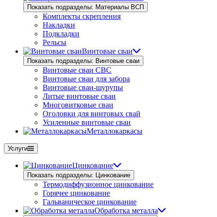
Показать подразделы: Материалы ВСП
Комплекты скрепления
Накладки
Подкладки
Рельсы
Винтовые сваи
Показать подразделы: Винтовые сваи
Винтовые сваи СВС
Винтовые сваи для забора
Винтовые сваи-шурупы
Литые винтовые сваи
Многовитковые сваи
Оголовки для винтовых свай
Усиленные винтовые сваи
Металлокаркасы
Услуги
Цинкование
Показать подразделы: Цинкование
Термодиффузионное цинкование
Горячее цинкование
Гальваническое цинкование
Обработка металла