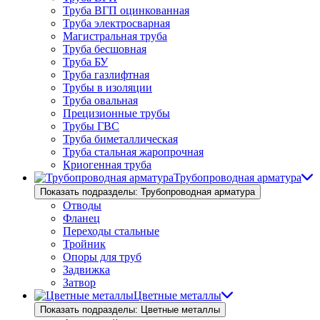
Труба ВГП оцинкованная
Труба электросварная
Магистральная труба
Труба бесшовная
Труба БУ
Труба газлифтная
Трубы в изоляции
Труба овальная
Прецизионные трубы
Трубы ГВС
Труба биметаллическая
Труба стальная жаропрочная
Криогенная труба
Трубопроводная арматура
Показать подразделы: Трубопроводная арматура
Отводы
Фланец
Переходы стальные
Тройник
Опоры для труб
Задвижка
Затвор
Цветные металлы
Показать подразделы: Цветные металлы