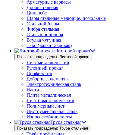
Арматурные каркасы
Дробь стальная
Цильпебс
Шары стальные мелющие, помольные
Стальной блюм
Фибра стальная
Сталь шпоночная
Втулка чугунная
Тавр (Балка тавровая)
Листовой прокат
Показать подразделы: Листовой прокат
Лист металлический
Рулонный прокат
Профнастил
Доборные элементы
Электротехническая сталь
Настил
Плита металлическая
Лист биметаллический
Полимерный лист
Инструментальная сталь
Износостойкие листы
Труба стальная
Показать подразделы: Труба стальная
Труба профильная