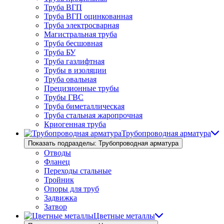
Труба ВГП
Труба ВГП оцинкованная
Труба электросварная
Магистральная труба
Труба бесшовная
Труба БУ
Труба газлифтная
Трубы в изоляции
Труба овальная
Прецизионные трубы
Трубы ГВС
Труба биметаллическая
Труба стальная жаропрочная
Криогенная труба
Трубопроводная арматура
Показать подразделы: Трубопроводная арматура
Отводы
Фланец
Переходы стальные
Тройник
Опоры для труб
Задвижка
Затвор
Цветные металлы