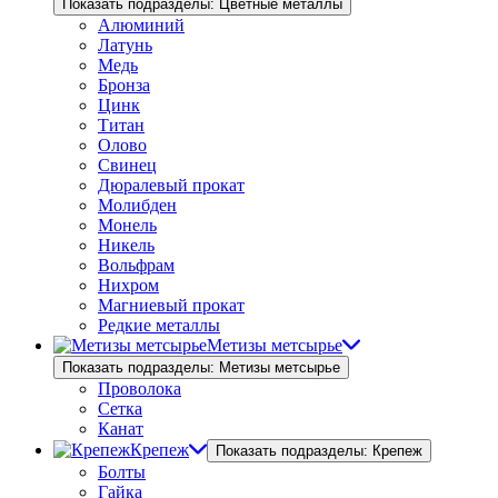
Показать подразделы: Цветные металлы
Алюминий
Латунь
Медь
Бронза
Цинк
Титан
Олово
Свинец
Дюралевый прокат
Молибден
Монель
Никель
Вольфрам
Нихром
Магниевый прокат
Редкие металлы
Метизы метсырье
Показать подразделы: Метизы метсырье
Проволока
Сетка
Канат
Крепеж
Показать подразделы: Крепеж
Болты
Гайка