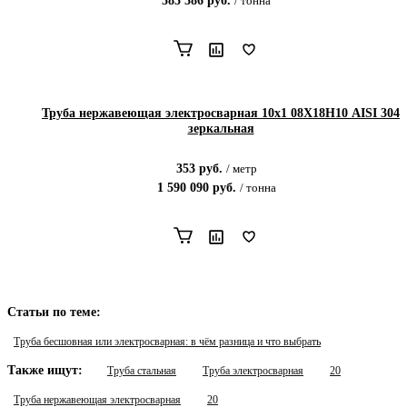
585 586
руб.
/
тонна
Труба нержавеющая электросварная 10х1 08Х18Н10 AISI 304
зеркальная
353
руб.
/
метр
1 590 090
руб.
/
тонна
Статьи по теме:
Труба бесшовная или электросварная: в чём разница и что выбрать
Также ищут:
Труба стальная
Труба электросварная
20
Труба нержавеющая электросварная
20