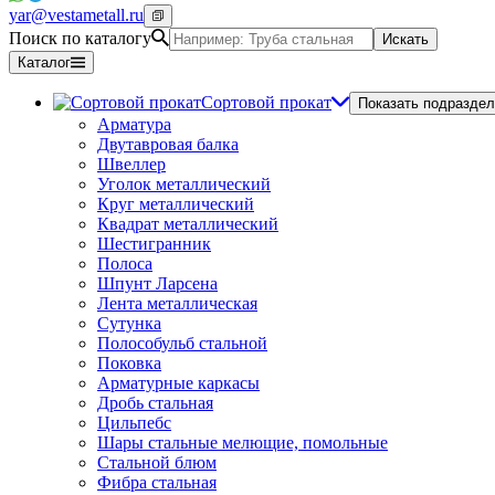
yar@vestametall.ru
Поиск по каталогу
Искать
Каталог
Сортовой прокат
Показать подраздел
Арматура
Двутавровая балка
Швеллер
Уголок металлический
Круг металлический
Квадрат металлический
Шестигранник
Полоса
Шпунт Ларсена
Лента металлическая
Сутунка
Полособульб стальной
Поковка
Арматурные каркасы
Дробь стальная
Цильпебс
Шары стальные мелющие, помольные
Стальной блюм
Фибра стальная