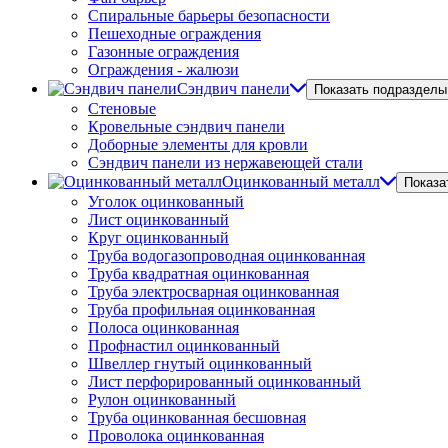
Спиральные барьеры безопасности
Пешеходные ограждения
Газонные ограждения
Ограждения - жалюзи
Сэндвич панели
Показать подразделы
Стеновые
Кровельные сэндвич панели
Доборные элементы для кровли
Сэндвич панели из нержавеющей стали
Оцинкованный металл
Показа
Уголок оцинкованный
Лист оцинкованный
Круг оцинкованный
Труба водогазопроводная оцинкованная
Труба квадратная оцинкованная
Труба электросварная оцинкованная
Труба профильная оцинкованная
Полоса оцинкованная
Профнастил оцинкованный
Швеллер гнутый оцинкованный
Лист перфорированный оцинкованный
Рулон оцинкованный
Труба оцинкованная бесшовная
Проволока оцинкованная