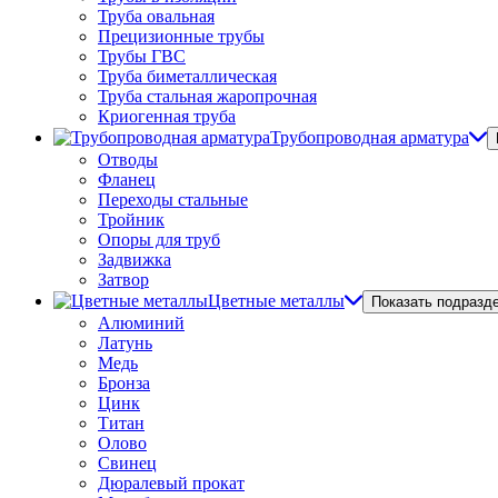
Труба овальная
Прецизионные трубы
Трубы ГВС
Труба биметаллическая
Труба стальная жаропрочная
Криогенная труба
Трубопроводная арматура
Отводы
Фланец
Переходы стальные
Тройник
Опоры для труб
Задвижка
Затвор
Цветные металлы
Показать подразд
Алюминий
Латунь
Медь
Бронза
Цинк
Титан
Олово
Свинец
Дюралевый прокат