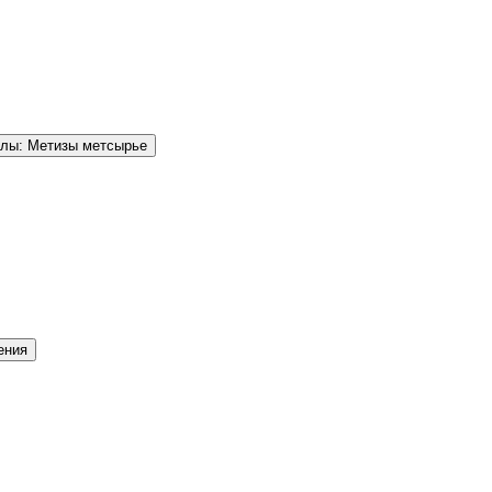
елы: Метизы метсырье
ения