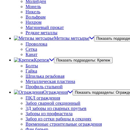
Молибден
Монель
Никель
Вольфрам
Нихром
Магниевый прокат
Редкие металлы
Метизы метсырье
Показать подразд
Проволока
Сетка
Канат
Крепеж
Показать подразделы: Крепеж
Болты
Гайка
Шпилька резьбовая
Металлическая пластина
Профиль стальной
Ограждения
Показать подразделы: Огражд
ПКЛ ограждения
Забор сварной секционный
3Д заборы из сварных прутьев
Заборы из профнастила
Забор из сетки рабицы в секциях
Временные строительные ограждения
Фан барьер