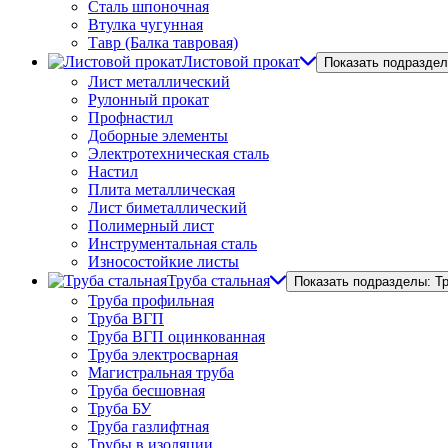
Сталь шпоночная
Втулка чугунная
Тавр (Балка тавровая)
Листовой прокат
Показать подраздел
Лист металлический
Рулонный прокат
Профнастил
Доборные элементы
Электротехническая сталь
Настил
Плита металлическая
Лист биметаллический
Полимерный лист
Инструментальная сталь
Износостойкие листы
Труба стальная
Показать подразделы: Т
Труба профильная
Труба ВГП
Труба ВГП оцинкованная
Труба электросварная
Магистральная труба
Труба бесшовная
Труба БУ
Труба газлифтная
Трубы в изоляции