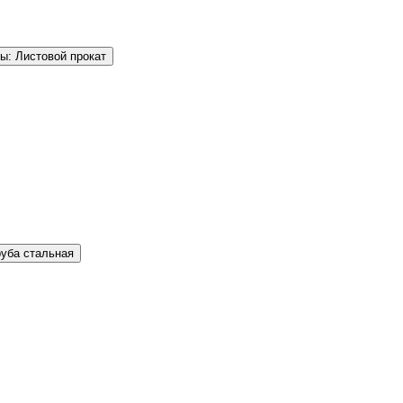
ы: Листовой прокат
руба стальная