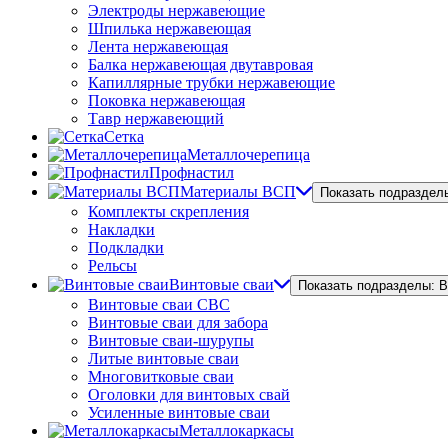
Электроды нержавеющие
Шпилька нержавеющая
Лента нержавеющая
Балка нержавеющая двутавровая
Капиллярные трубки нержавеющие
Поковка нержавеющая
Тавр нержавеющий
Сетка
Металлочерепица
Профнастил
Материалы ВСП
Показать подраздел
Комплекты скрепления
Накладки
Подкладки
Рельсы
Винтовые сваи
Показать подразделы: 
Винтовые сваи СВС
Винтовые сваи для забора
Винтовые сваи-шурупы
Литые винтовые сваи
Многовитковые сваи
Оголовки для винтовых свай
Усиленные винтовые сваи
Металлокаркасы