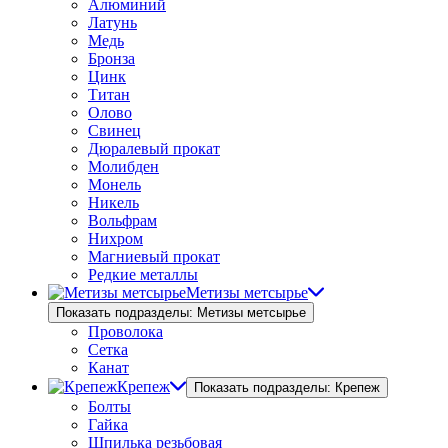
Алюминий
Латунь
Медь
Бронза
Цинк
Титан
Олово
Свинец
Дюралевый прокат
Молибден
Монель
Никель
Вольфрам
Нихром
Магниевый прокат
Редкие металлы
Метизы метсырье
Показать подразделы: Метизы метсырье
Проволока
Сетка
Канат
Крепеж
Показать подразделы: Крепеж
Болты
Гайка
Шпилька резьбовая