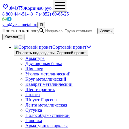
0
0
0
Корзина
0
руб.
8 800 444-51-48
+7 (4852) 60-65-25
yar@vestametall.ru
Поиск по каталогу
Искать
Каталог
Сортовой прокат
Показать подразделы: Сортовой прокат
Арматура
Двутавровая балка
Швеллер
Уголок металлический
Круг металлический
Квадрат металлический
Шестигранник
Полоса
Шпунт Ларсена
Лента металлическая
Сутунка
Полособульб стальной
Поковка
Арматурные каркасы