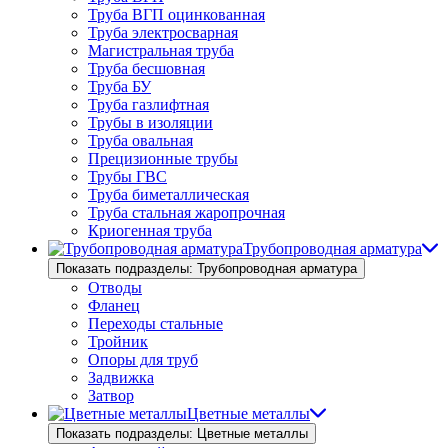
Труба ВГП оцинкованная
Труба электросварная
Магистральная труба
Труба бесшовная
Труба БУ
Труба газлифтная
Трубы в изоляции
Труба овальная
Прецизионные трубы
Трубы ГВС
Труба биметаллическая
Труба стальная жаропрочная
Криогенная труба
Трубопроводная арматура
Показать подразделы: Трубопроводная арматура
Отводы
Фланец
Переходы стальные
Тройник
Опоры для труб
Задвижка
Затвор
Цветные металлы
Показать подразделы: Цветные металлы