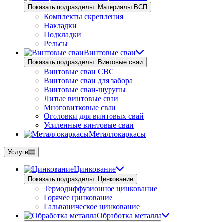
Показать подразделы: Материалы ВСП
Комплекты скрепления
Накладки
Подкладки
Рельсы
Винтовые сваи
Показать подразделы: Винтовые сваи
Винтовые сваи СВС
Винтовые сваи для забора
Винтовые сваи-шурупы
Литые винтовые сваи
Многовитковые сваи
Оголовки для винтовых свай
Усиленные винтовые сваи
Металлокаркасы
Услуги
Цинкование
Показать подразделы: Цинкование
Термодиффузионное цинкование
Горячее цинкование
Гальваническое цинкование
Обработка металла