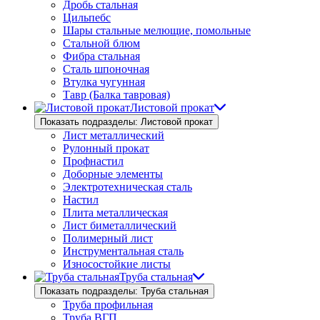
Дробь стальная
Цильпебс
Шары стальные мелющие, помольные
Стальной блюм
Фибра стальная
Сталь шпоночная
Втулка чугунная
Тавр (Балка тавровая)
Листовой прокат
Показать подразделы: Листовой прокат
Лист металлический
Рулонный прокат
Профнастил
Доборные элементы
Электротехническая сталь
Настил
Плита металлическая
Лист биметаллический
Полимерный лист
Инструментальная сталь
Износостойкие листы
Труба стальная
Показать подразделы: Труба стальная
Труба профильная
Труба ВГП