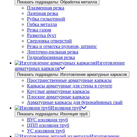
Показать подразделы: Обработка металла
Плазменная резка
Лазерная резка
Рубка гильотиной
Гибка металла
Резка газом
Размотка бухт
Сверловка отверстий
Резка и отмотка рулонов, штрипс
Ленточно-пильная резка
Гидроабразивная резка
Изготовление
арматурных каркасов
Показать подразделы: Изготовление арматурных каркасов
Пространственные арматурные каркасы
Каркасы арматурные для стены в грунте
Круглые арматурные каркасы
Плоские арматурные каркасы
Арматурные каркасы для буронабивных свай
Изоляция труб
Показать подразделы: Изоляция труб
ВУС изоляция труб
ЦПП изоляция труб
УС изоляция труб
Изготовление