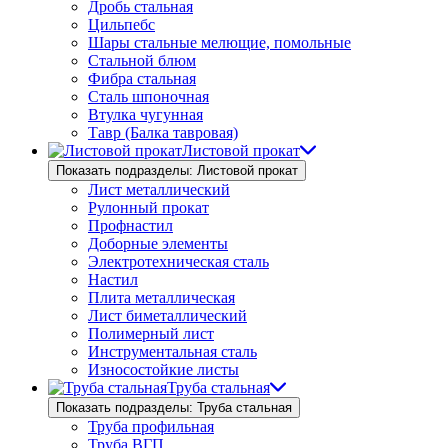
Дробь стальная
Цильпебс
Шары стальные мелющие, помольные
Стальной блюм
Фибра стальная
Сталь шпоночная
Втулка чугунная
Тавр (Балка тавровая)
Листовой прокат
Показать подразделы: Листовой прокат
Лист металлический
Рулонный прокат
Профнастил
Доборные элементы
Электротехническая сталь
Настил
Плита металлическая
Лист биметаллический
Полимерный лист
Инструментальная сталь
Износостойкие листы
Труба стальная
Показать подразделы: Труба стальная
Труба профильная
Труба ВГП