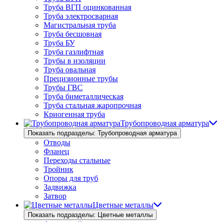
Труба ВГП оцинкованная
Труба электросварная
Магистральная труба
Труба бесшовная
Труба БУ
Труба газлифтная
Трубы в изоляции
Труба овальная
Прецизионные трубы
Трубы ГВС
Труба биметаллическая
Труба стальная жаропрочная
Криогенная труба
Трубопроводная арматура
Показать подразделы: Трубопроводная арматура
Отводы
Фланец
Переходы стальные
Тройник
Опоры для труб
Задвижка
Затвор
Цветные металлы
Показать подразделы: Цветные металлы