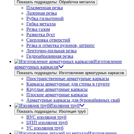
Показать подразделы: Обработка металла
Плазменная резка
Лазерная резка
Рубка гильотиной
Гибка металла
Резка газом
Размотка бухт
Сверловка отверстий
Резка и отмотка рулонов, штрипс
Ленточно-пильная резка
Гидроабразивная резка
Изготовление
арматурных каркасов
Показать подразделы: Изготовление арматурных каркасов
Пространственные арматурные каркасы
Каркасы арматурные для стены в грунте
Круглые арматурные каркасы
Плоские арматурные каркасы
Арматурные каркасы для буронабивных свай
Изоляция труб
Показать подразделы: Изоляция труб
ВУС изоляция труб
ЦПП изоляция труб
УС изоляция труб
Изготовление