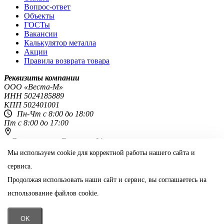
Вопрос-ответ
Объекты
ГОСТы
Вакансии
Калькулятор металла
Акции
Правила возврата товара
Реквизиты компании
OOO «Веста-М»
ИНН
5024185889
КПП
502401001
Пн-Чт с 8:00 до 18:00
Пт с 8:00 до 17:00
г. Ярославль,
ул. Гагарина 64г
8 800 444-51-48
+7 (4852) 60-65-25
Мы используем cookie для корректной работы нашего сайта и
сервиса.
yar@vestametall.ru
Продолжая использовать наши сайт и сервис, вы соглашаетесь на
Поделиться:
использование файлов cookie.
Информация на сайте не является публичной офертой
📞
OK
Позвонить
Отправить заявку