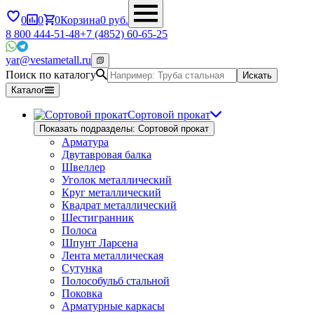
0
0
0
Корзина
0
руб.
8 800 444-51-48
+7 (4852) 60-65-25
yar@vestametall.ru
Поиск по каталогу
Искать
Каталог
Сортовой прокат
Показать подразделы: Сортовой прокат
Арматура
Двутавровая балка
Швеллер
Уголок металлический
Круг металлический
Квадрат металлический
Шестигранник
Полоса
Шпунт Ларсена
Лента металлическая
Сутунка
Полособульб стальной
Поковка
Арматурные каркасы