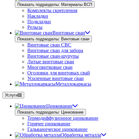
Показать подразделы: Материалы ВСП
Комплекты скрепления
Накладки
Подкладки
Рельсы
Винтовые сваи
Показать подразделы: Винтовые сваи
Винтовые сваи СВС
Винтовые сваи для забора
Винтовые сваи-шурупы
Литые винтовые сваи
Многовитковые сваи
Оголовки для винтовых свай
Усиленные винтовые сваи
Металлокаркасы
Услуги
Цинкование
Показать подразделы: Цинкование
Термодиффузионное цинкование
Горячее цинкование
Гальваническое цинкование
Обработка металла